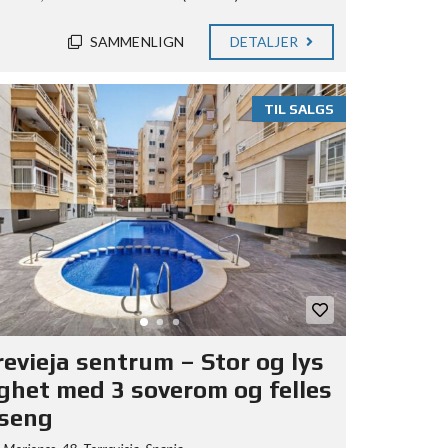
SAMMENLIGN
DETALJER
TIL SALGS
revieja sentrum – Stor og lys
lighet med 3 soverom og felles
seng