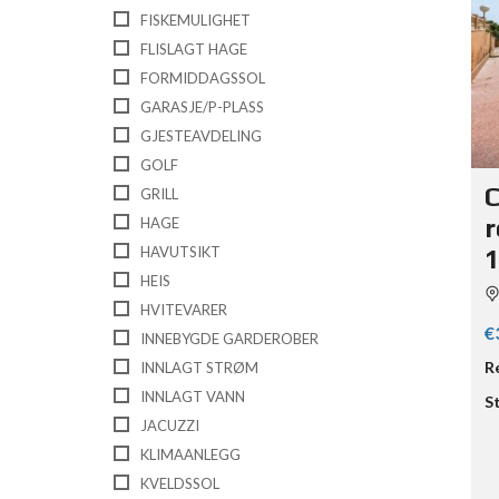
FISKEMULIGHET
FLISLAGT HAGE
FORMIDDAGSSOL
GARASJE/P-PLASS
GJESTEAVDELING
GOLF
C
GRILL
r
HAGE
HAVUTSIKT
1
HEIS
HVITEVARER
€
INNEBYGDE GARDEROBER
R
INNLAGT STRØM
INNLAGT VANN
S
JACUZZI
KLIMAANLEGG
KVELDSSOL