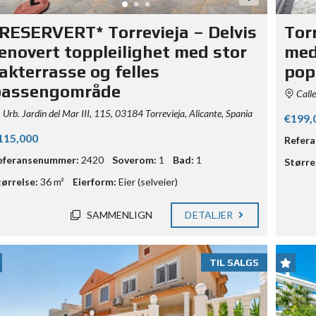
RESERVERT* Torrevieja – Delvis
Tor
enovert toppleilighet med stor
med
akterrasse og felles
pop
bassengområde
Calle
Urb. Jardin del Mar III, 115, 03184 Torrevieja, Alicante, Spania
€199,
115,000
Refer
eferansenummer:
2420
Soverom:
1
Bad:
1
Større
tørrelse:
36 m²
Eierform:
Eier (selveier)
SAMMENLIGN
DETALJER
TIL SALGS