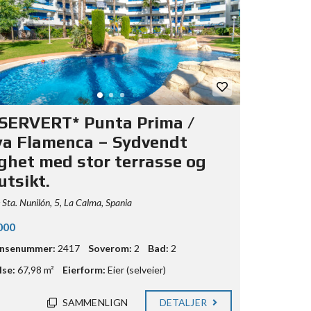
SERVERT* Punta Prima /
ya Flamenca – Sydvendt
lighet med stor terrasse og
utsikt.
 Sta. Nunilón, 5, La Calma, Spania
000
ansenummer:
2417
Soverom:
2
Bad:
2
lse:
67,98 m²
Eierform:
Eier (selveier)
SAMMENLIGN
DETALJER