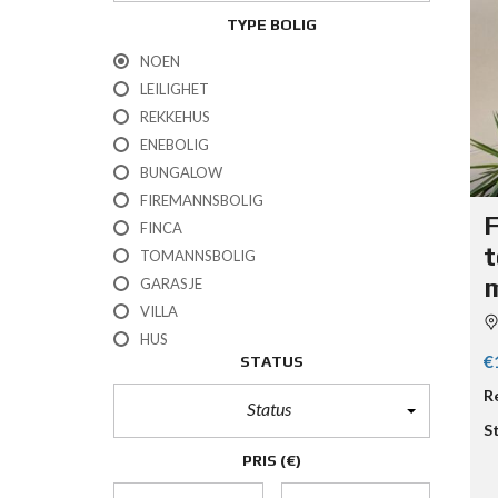
TYPE BOLIG
NOEN
LEILIGHET
REKKEHUS
ENEBOLIG
BUNGALOW
FIREMANNSBOLIG
F
FINCA
t
TOMANNSBOLIG
m
GARASJE
VILLA
HUS
€
STATUS
R
Status
S
PRIS
(€)