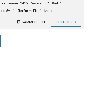
ansenummer:
2415
Soverom:
2
Bad:
1
lse:
69 m²
Eierform:
Eier (selveier)
SAMMENLIGN
DETALJER