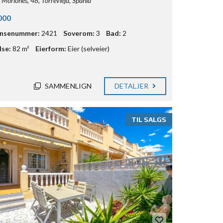
 Moriones, 48, Torrevieja, Spania
000
ansenummer:
2421
Soverom:
3
Bad:
2
lse:
82 m²
Eierform:
Eier (selveier)
SAMMENLIGN
DETALJER
TIL SALGS