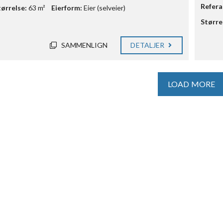
Refer
tørrelse:
63 m²
Eierform:
Eier (selveier)
Større
SAMMENLIGN
DETALJER
LOAD MORE