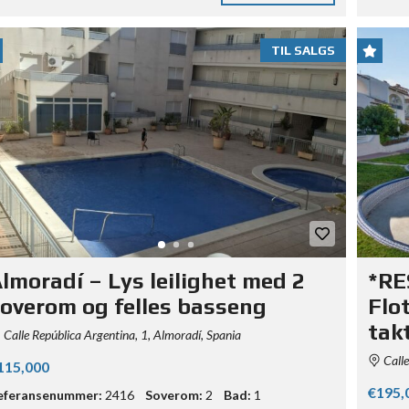
TIL SALGS
lmoradí – Lys leilighet med 2
*RE
overom og felles basseng
Flo
tak
Calle República Argentina, 1, Almoradí, Spania
Calle
115,000
€195,
eferansenummer:
2416
Soverom:
2
Bad:
1