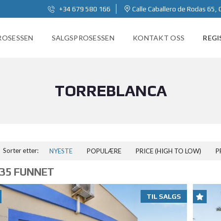
+34 679 580 166
Calle Caballero de Rodas 65, 
ROSESSEN
SALGSPROSESSEN
KONTAKT OSS
REGI
TORREBLANCA
Sorter etter:
NYESTE
POPULÆRE
PRICE (HIGH TO LOW)
P
35 FUNNET
TIL SALGS