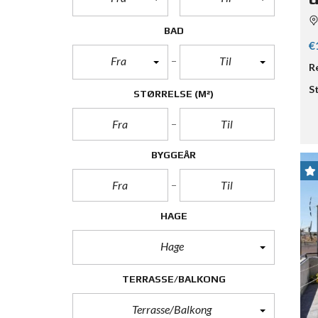
BAD
€
Fra
Til
R
S
STØRRELSE
(M²)
BYGGEÅR
HAGE
Hage
TERRASSE/BALKONG
Terrasse/Balkong