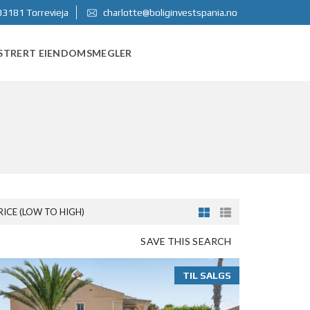
03181 Torrevieja
charlotte@boliginvestspania.no
STRERT EIENDOMSMEGLER
RICE (LOW TO HIGH)
SAVE THIS SEARCH
TIL SALGS