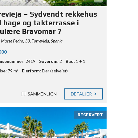
revieja – Sydvendt rekkehus
 hage og takterrasse i
ulære Bravomar 7
 Maese Pedro, 33, Torrevieja, Spania
000
ansenummer:
2419
Soverom:
2
Bad:
1 + 1
lse:
79 m²
Eierform:
Eier (selveier)
SAMMENLIGN
DETALJER
RESERVERT