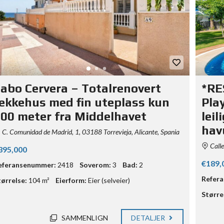
abo Cervera – Totalrenovert
*RE
ekkehus med fin uteplass kun
Pla
00 meter fra Middelhavet
lei
hav
C. Comunidad de Madrid, 1, 03188 Torrevieja, Alicante, Spania
Calle
395,000
€189,
eferansenummer:
2418
Soverom:
3
Bad:
2
Refer
tørrelse:
104 m²
Eierform:
Eier (selveier)
Større
SAMMENLIGN
DETALJER