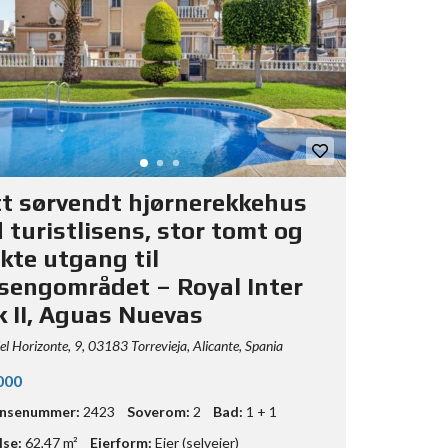
tt sørvendt hjørnerekkehus
 turistlisens, stor tomt og
kte utgang til
sengområdet – Royal Inter
k II, Aguas Nuevas
el Horizonte, 9, 03183 Torrevieja, Alicante, Spania
000
ansenummer:
2423
Soverom:
2
Bad:
1 + 1
lse:
62,47 m²
Eierform:
Eier (selveier)