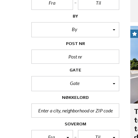
BY
By
POST NR
GATE
Gate
NØKKELORD
T
t
SOVEROM
t
d
Fra
Til