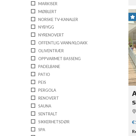
MARKISER
MØBLERT
NORSKE TV-KANALER
NYBYGG
NYRENOVERT
OFFENTLIG VANN/KLOAKK
OLIVENTRÆR
OPPVARMET BASSENG
PADELBANE
PATIO
PEIS
PERGOLA
A
RENOVERT
s
SAUNA
SENTRALT
€
SIKKERHETSDØR
SPA
R