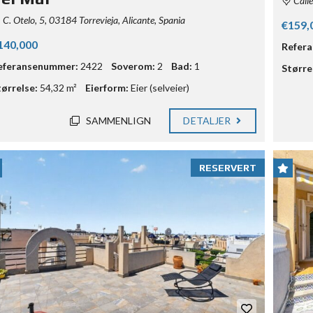
Calle
C. Otelo, 5, 03184 Torrevieja, Alicante, Spania
€159,
140,000
Refer
eferansenummer:
2422
Soverom:
2
Bad:
1
Større
tørrelse:
54,32 m²
Eierform:
Eier (selveier)
SAMMENLIGN
DETALJER
RESERVERT