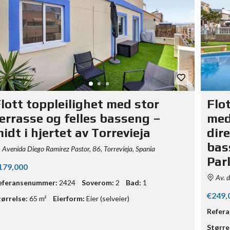
lott toppleilighet med stor
Flo
errasse og felles basseng –
med
idt i hjertet av Torrevieja
dire
bas
Avenida Diego Ramírez Pastor, 86, Torrevieja, Spania
Par
179,000
Av. d
eferansenummer:
2424
Soverom:
2
Bad:
1
€249,
tørrelse:
65 m²
Eierform:
Eier (selveier)
Refer
Større