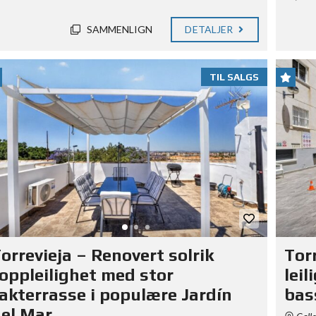
SAMMENLIGN
DETALJER
TIL SALGS
orrevieja – Renovert solrik
Tor
oppleilighet med stor
lei
akterrasse i populære Jardín
bas
el Mar