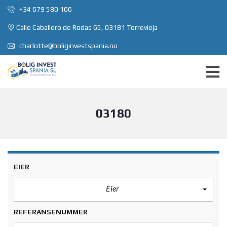
+34 679 580 166
Calle Caballero de Rodas 65, 03181 Torrevieja
charlotte@boliginvestspania.no
03180
EIER
Eier
REFERANSENUMMER