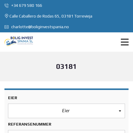
+34 679 580 166
Calle Caballero de Rodas 65, 03181 Torrevieja
charlotte@boliginvestspania.no
03181
EIER
Eier
REFERANSENUMMER