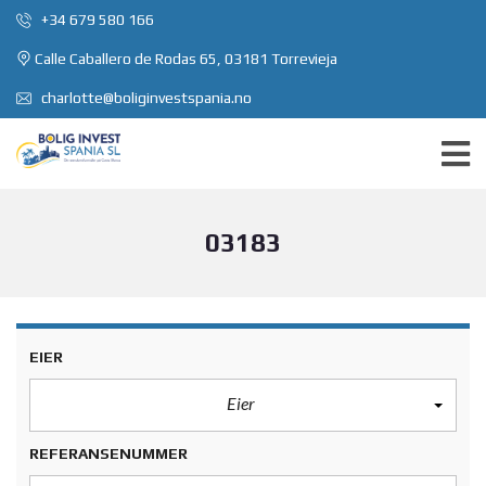
+34 679 580 166
Calle Caballero de Rodas 65, 03181 Torrevieja
charlotte@boliginvestspania.no
03183
EIER
Eier
REFERANSENUMMER