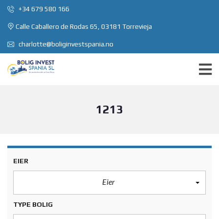
+34 679 580 166
Calle Caballero de Rodas 65, 03181 Torrevieja
charlotte@boliginvestspania.no
1213
EIER
Eier
TYPE BOLIG