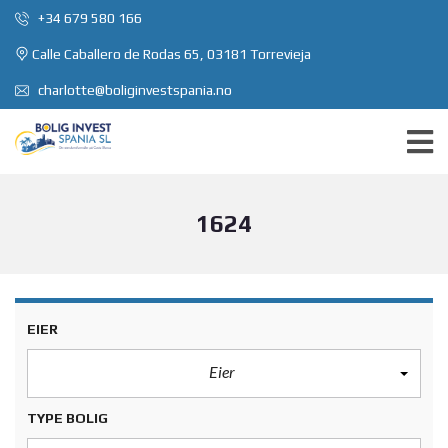
+34 679 580 166
Calle Caballero de Rodas 65, 03181 Torrevieja
charlotte@boliginvestspania.no
1624
EIER
Eier
TYPE BOLIG