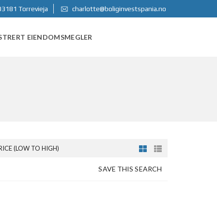
03181 Torrevieja
charlotte@boliginvestspania.no
STRERT EIENDOMSMEGLER
RICE (LOW TO HIGH)
SAVE THIS SEARCH