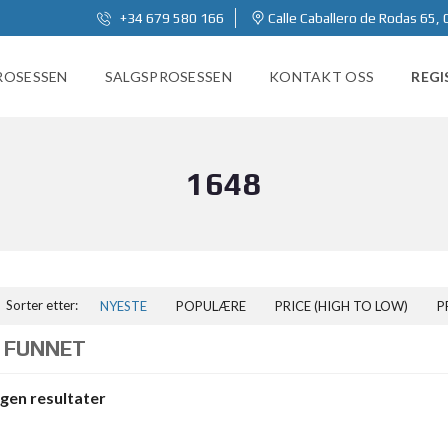
+34 679 580 166
Calle Caballero de Rodas 65, 
ROSESSEN
SALGSPROSESSEN
KONTAKT OSS
REGI
1648
Sorter etter:
NYESTE
POPULÆRE
PRICE (HIGH TO LOW)
P
 FUNNET
ngen resultater