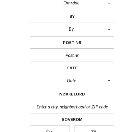
Område
BY
By
POST NR
GATE
Gate
NØKKELORD
SOVEROM
Fra
Til