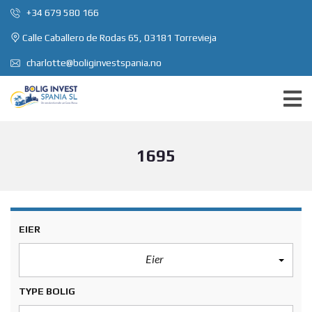
+34 679 580 166
Calle Caballero de Rodas 65, 03181 Torrevieja
charlotte@boliginvestspania.no
1695
EIER
Eier
TYPE BOLIG