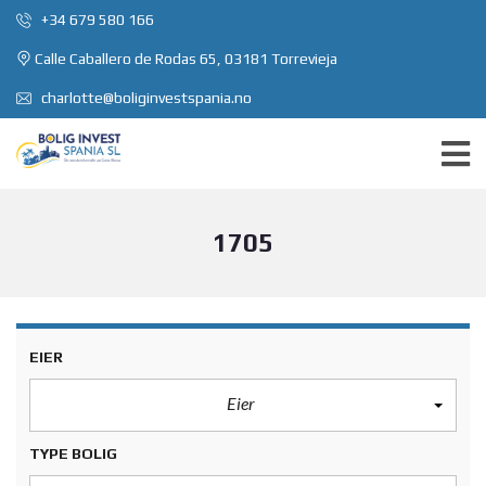
+34 679 580 166
Calle Caballero de Rodas 65, 03181 Torrevieja
charlotte@boliginvestspania.no
1705
EIER
Eier
TYPE BOLIG