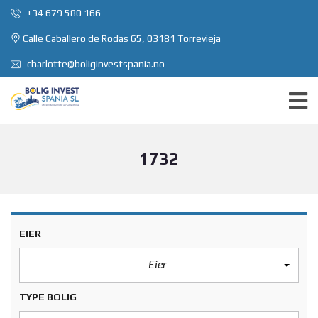
+34 679 580 166
Calle Caballero de Rodas 65, 03181 Torrevieja
charlotte@boliginvestspania.no
1732
EIER
Eier
TYPE BOLIG