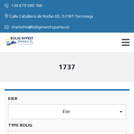
+34 679 580 166
Calle Caballero de Rodas 65, 03181 Torrevieja
charlotte@boliginvestspania.no
1737
EIER
Eier
TYPE BOLIG