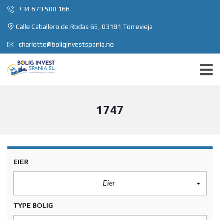
+34 679 580 166
Calle Caballero de Rodas 65, 03181 Torrevieja
charlotte@boliginvestspania.no
1747
EIER
Eier
TYPE BOLIG