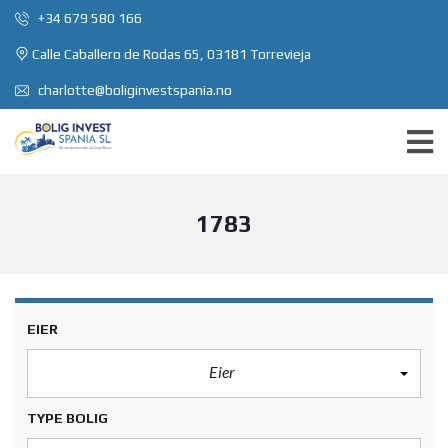
+34 679 580 166
Calle Caballero de Rodas 65, 03181 Torrevieja
charlotte@boliginvestspania.no
1783
EIER
Eier
TYPE BOLIG