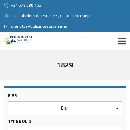
+34 679 580 166
Calle Caballero de Rodas 65, 03181 Torrevieja
charlotte@boliginvestspania.no
1829
EIER
Eier
TYPE BOLIG