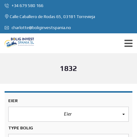
+34 679 580 166
Calle Caballero de Rodas 65, 03181 Torrevieja
charlotte@boliginvestspania.no
1832
EIER
Eier
TYPE BOLIG