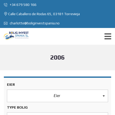
+34 679 580 166
Calle Caballero de Rodas 65, 03181 Torrevieja
charlotte@boliginvestspania.no
2006
EIER
Eier
TYPE BOLIG