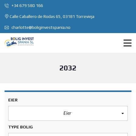
+34 679 580 166
Calle Caballero de Rodas 65, 03181 Torrevieja
charlotte@boliginvestspania.no
2032
EIER
Eier
TYPE BOLIG