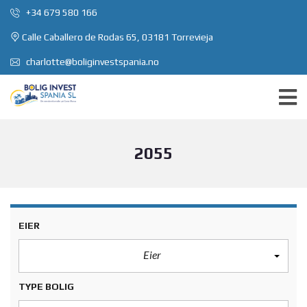
+34 679 580 166
Calle Caballero de Rodas 65, 03181 Torrevieja
charlotte@boliginvestspania.no
2055
EIER
Eier
TYPE BOLIG