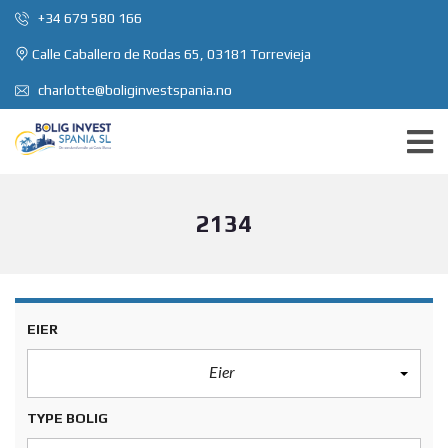
+34 679 580 166
Calle Caballero de Rodas 65, 03181 Torrevieja
charlotte@boliginvestspania.no
2134
EIER
Eier
TYPE BOLIG