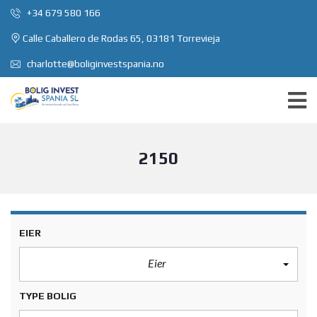
+34 679 580 166
Calle Caballero de Rodas 65, 03181 Torrevieja
charlotte@boliginvestspania.no
2150
EIER
Eier
TYPE BOLIG