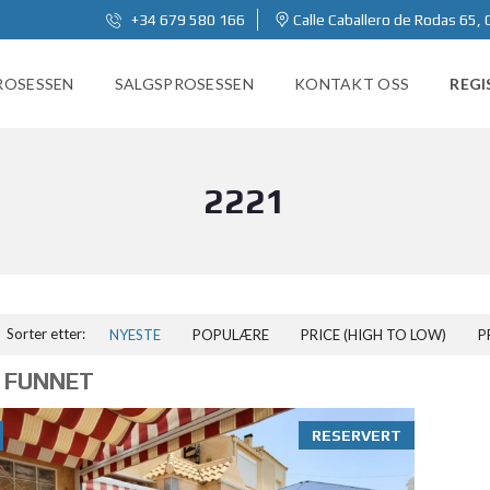
+34 679 580 166
Calle Caballero de Rodas 65, 
ROSESSEN
SALGSPROSESSEN
KONTAKT OSS
REGI
2221
Sorter etter:
NYESTE
POPULÆRE
PRICE (HIGH TO LOW)
P
 FUNNET
RESERVERT