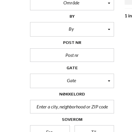
Område
1 i
BY
By
POST NR
GATE
Gate
NØKKELORD
SOVEROM
Fra
Til