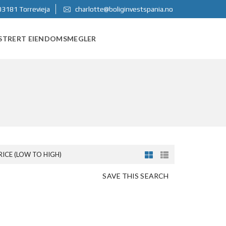
03181 Torrevieja
charlotte@boliginvestspania.no
STRERT EIENDOMSMEGLER
RICE (LOW TO HIGH)
SAVE THIS SEARCH