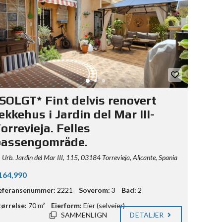
SOLGT* Fint delvis renovert
ekkehus i Jardin del Mar III-
orrevieja. Felles
bassengområde.
Urb. Jardin del Mar III, 115, 03184 Torrevieja, Alicante, Spania
164,990
eferansenummer:
2221
Soverom:
3
Bad:
2
tørrelse:
70 m²
Eierform:
Eier (selveier)
SAMMENLIGN
DETALJER