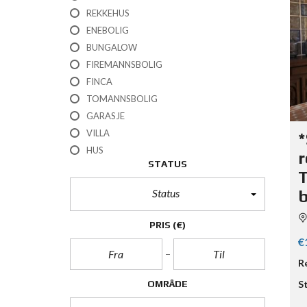
REKKEHUS
ENEBOLIG
BUNGALOW
FIREMANNSBOLIG
FINCA
TOMANNSBOLIG
GARASJE
VILLA
*
HUS
r
STATUS
T
Status
PRIS
(€)
€
R
OMRÅDE
S