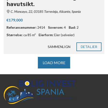
havutsikt.
C. Moncayo, 22, 03185 Torrevieja, Alicante, Spania
€179,000
Referansenummer:
2414
Soverom:
4
Bad:
2
Størrelse:
ca 85 m²
Eierform:
Eier (selveier)
SAMMENLIGN
DETALJER
LOAD MORE