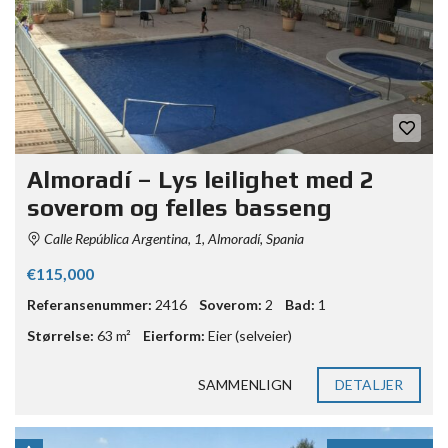
Almoradí – Lys leilighet med 2
soverom og felles basseng
Calle República Argentina, 1, Almoradí, Spania
€115,000
Referansenummer:
2416
Soverom:
2
Bad:
1
Størrelse:
63 m²
Eierform:
Eier (selveier)
SAMMENLIGN
DETALJER