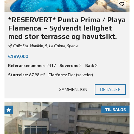
*RESERVERT* Punta Prima / Playa
Flamenca – Sydvendt leilighet
med stor terrasse og havutsikt.
Calle Sta. Nunilón, 5, La Calma, Spania
€189,000
Referansenummer:
2417
Soverom:
2
Bad:
2
Størrelse:
67,98 m²
Eierform:
Eier (selveier)
SAMMENLIGN
DETALJER
TIL SALGS