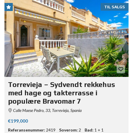
TIL SALGS
Torrevieja – Sydvendt rekkehus
med hage og takterrasse i
populære Bravomar 7
Calle Maese Pedro, 33, Torrevieja, Spania
€199,000
Referansenummer:
2419
Soverom:
2
Bad:
1 + 1