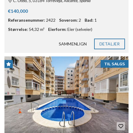
C. Otelo, 5, 03184 Torrevieja, Alicante, Spania
€140,000
Referansenummer:
2422
Soverom:
2
Bad:
1
Størrelse:
54,32 m²
Eierform:
Eier (selveier)
SAMMENLIGN
DETALJER
TIL SALGS