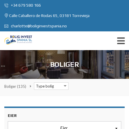
+34 679 580 166
Calle Caballero de Rodas 65, 03181 Torrevieja
charlotte@boliginvestspania.no
BOLIGER
Type bolig
Boliger
(135)
EIER
Eier