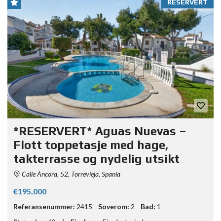
RESERVERT
*RESERVERT* Aguas Nuevas –
Flott toppetasje med hage,
takterrasse og nydelig utsikt
Calle Áncora, 52, Torrevieja, Spania
€195,000
Referansenummer:
2415
Soverom:
2
Bad:
1