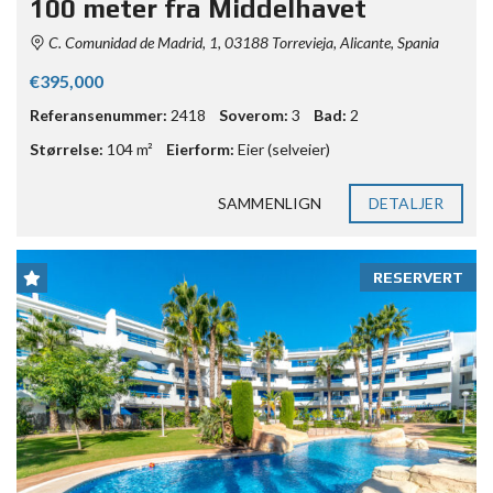
100 meter fra Middelhavet
C. Comunidad de Madrid, 1, 03188 Torrevieja, Alicante, Spania
€395,000
Referansenummer:
2418
Soverom:
3
Bad:
2
Størrelse:
104 m²
Eierform:
Eier (selveier)
SAMMENLIGN
DETALJER
RESERVERT