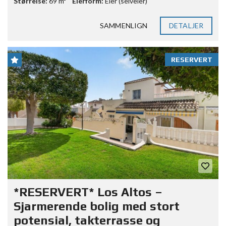
Størrelse:
69 m²
Eierform:
Eier (selveier)
SAMMENLIGN
DETALJER
RESERVERT
*RESERVERT* Los Altos –
Sjarmerende bolig med stort
potensial, takterrasse og