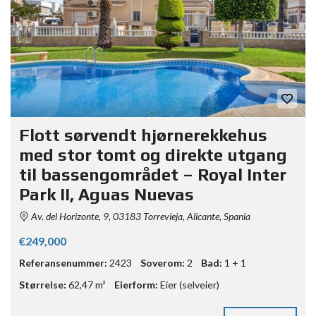
Flott sørvendt hjørnerekkehus
med stor tomt og direkte utgang
til bassengområdet – Royal Inter
Park II, Aguas Nuevas
Av. del Horizonte, 9, 03183 Torrevieja, Alicante, Spania
€249,000
Referansenummer:
2423
Soverom:
2
Bad:
1 + 1
Størrelse:
62,47 m²
Eierform:
Eier (selveier)