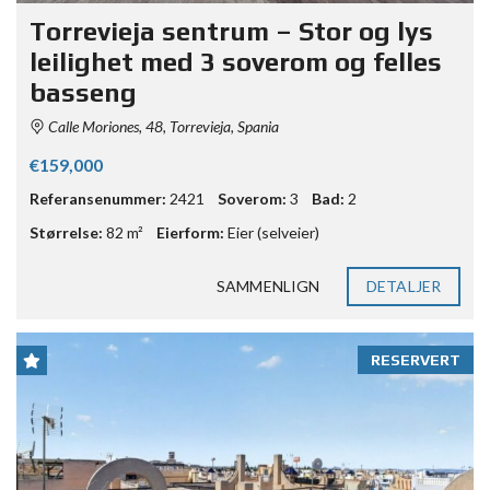
Torrevieja sentrum – Stor og lys
leilighet med 3 soverom og felles
basseng
Calle Moriones, 48, Torrevieja, Spania
€159,000
Referansenummer:
2421
Soverom:
3
Bad:
2
Størrelse:
82 m²
Eierform:
Eier (selveier)
SAMMENLIGN
DETALJER
RESERVERT