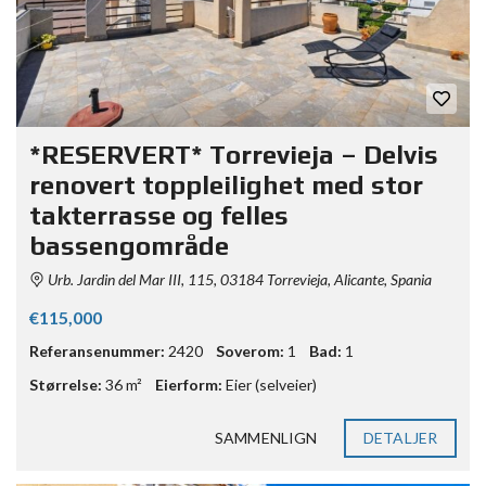
*RESERVERT* Torrevieja – Delvis
renovert toppleilighet med stor
takterrasse og felles
bassengområde
Urb. Jardin del Mar III, 115, 03184 Torrevieja, Alicante, Spania
€115,000
Referansenummer:
2420
Soverom:
1
Bad:
1
Størrelse:
36 m²
Eierform:
Eier (selveier)
SAMMENLIGN
DETALJER