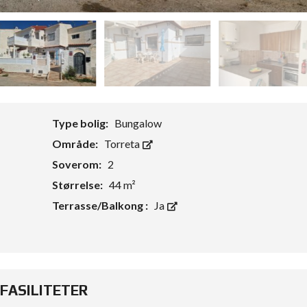
Type bolig:
Bungalow
Område:
Torreta
Soverom:
2
Størrelse:
44 m²
Terrasse/Balkong :
Ja
FASILITETER