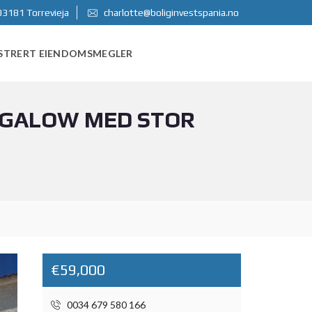
03181 Torrevieja
charlotte@boliginvestspania.no
STRERT EIENDOMSMEGLER
NGALOW MED STOR
€59,000
0034 679 580 166