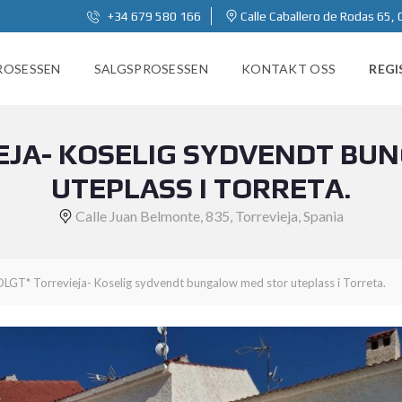
+34 679 580 166
Calle Caballero de Rodas 65, 
ROSESSEN
SALGSPROSESSEN
KONTAKT OSS
REGI
EJA- KOSELIG SYDVENDT BU
UTEPLASS I TORRETA.
Calle Juan Belmonte, 835, Torrevieja, Spania
OLGT* Torrevieja- Koselig sydvendt bungalow med stor uteplass i Torreta.