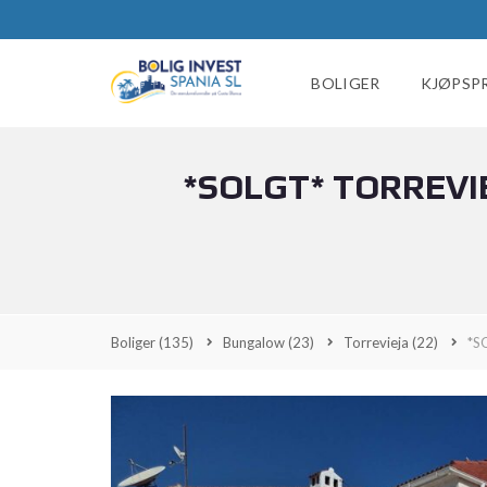
BOLIGER
KJØPSP
*SOLGT* TORREVI
Boliger
(135)
Bungalow
(23)
Torrevieja
(22)
*S