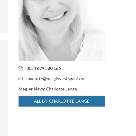
0034 679 580 166
charlotte@boliginvestspania.no
Megler Navn:
Charlotte Lange
ALL BY CHARLOTTE LANGE