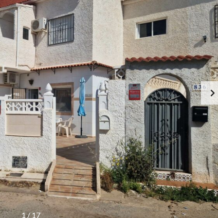
1
/
17