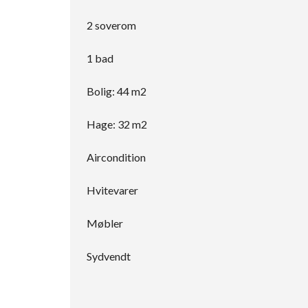
2 soverom
1 bad
Bolig: 44 m2
Hage: 32 m2
Aircondition
Hvitevarer
Møbler
Sydvendt