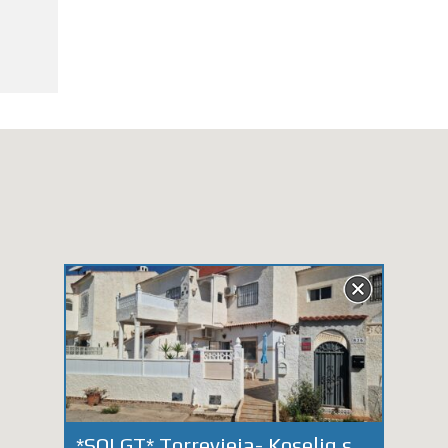
*SOLGT* Torrevieja- Koselig sydvendt bungalow med stor uteplass i Torreta.