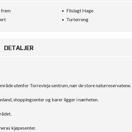
i frem
Flislagt Hage
ert
Turterreng
DETALJER
område utenfor Torrevieja sentrum, nær de store naturreservatene.
nland, shoppingsenter og barer ligger i nærheten.
rådet.
neras kjøpesenter.