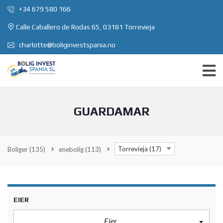
+34 679 580 166
Calle Caballero de Rodas 65, 03181 Torrevieja
charlotte@boliginvestspania.no
GUARDAMAR
Torrevieja (17)
Boliger
(135)
enebolig
(113)
EIER
Eier