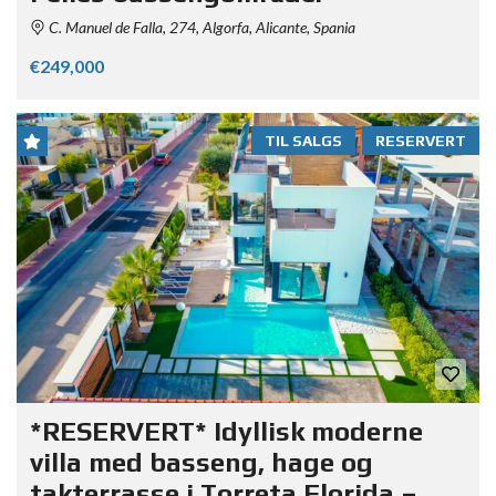
C. Manuel de Falla, 274, Algorfa, Alicante, Spania
€249,000
TIL SALGS
RESERVERT
*RESERVERT* Idyllisk moderne
villa med basseng, hage og
takterrasse i Torreta Florida –