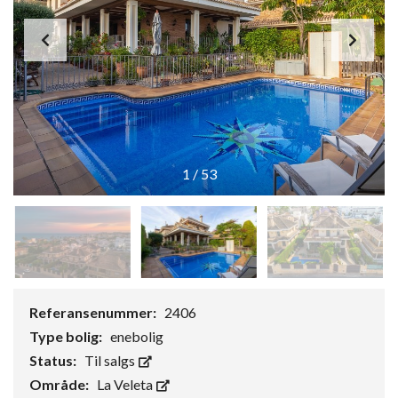
1
/
53
Referansenummer:
2406
Type bolig:
enebolig
Status:
Til salgs
Område:
La Veleta