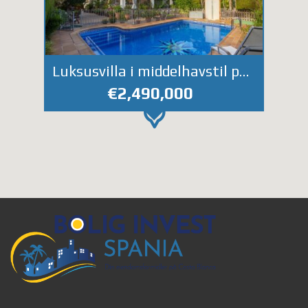
Luksusvilla i middelhavstil på La Veleta, Torrevieja. Privat basseng, havutsikt og kun 150 meter fra sjøen.
€2,490,000