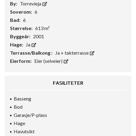
By:
Torrevieja
Soverom:
6
Bad:
6
Størrelse:
613 m²
Byggeår:
2001
Hage:
Ja
Terrasse/Balkong :
Ja + takterrasse
Eierform:
Eier (selveier)
FASILITETER
Basseng
Bod
Garasje/P-plass
Hage
Havutsikt