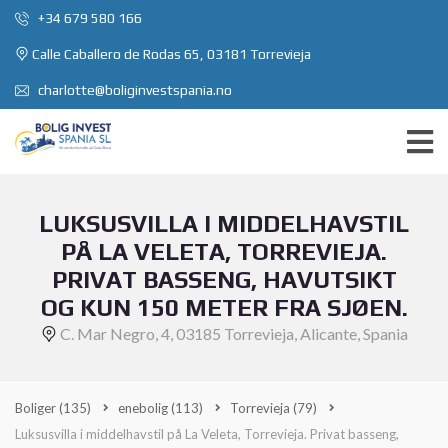
+34 679 580 166
Calle Caballero de Rodas 65, 03181 Torrevieja
charlotte@boliginvestspania.no
LUKSUSVILLA I MIDDELHAVSTIL
PÅ LA VELETA, TORREVIEJA.
PRIVAT BASSENG, HAVUTSIKT
OG KUN 150 METER FRA SJØEN.
C. Mar Negro, 4, 03185 Torrevieja, Alicante, Spania
Boliger
(135)
enebolig
(113)
Torrevieja
(79)
Luksusvilla i middelhavstil på La Veleta, Torrevieja. Privat basseng,