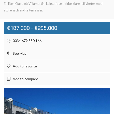
En liten Oase på Villamartín. Luksuriøse nøkkelklare leiligheter med
store sydvendte terrasser.
€187,000 - €295,000
0034 679 580 166
See Map
Add to favorite
Add to compare