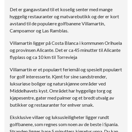
Det er gangavstand til et koselig senter med mange
hyggelig restauranter og matvarebutikk og der er kort
avstand til de populære golfbanene Villamartín,
Campoamor og Las Ramblas.
Villamartín ligger på Costa Blanca i kommunen Orihuela
og provinsen Alicante. Det er ca 45 minutter til Alicante
flyplass og ca 10 km til Torrevieja
Villamartín er et populært feriemål og spesielt populært
for golf interesserte. Kjent for sine sandstrender,
luksuriøse boliger og naturskjønne områder ved
Middelhavets kyst. Området har hyggelige torg og
kjøpesentre, gater med palmer og et bredt utvalg av
butikker og restauranter for enhver smak.
Eksklusive villaer og luksusleiligheter ligger rundt
golfbanene, som regnes som noen av de beste i Spania.
Stranden ligger bare 5 minutters kjøretur unna. Du kan