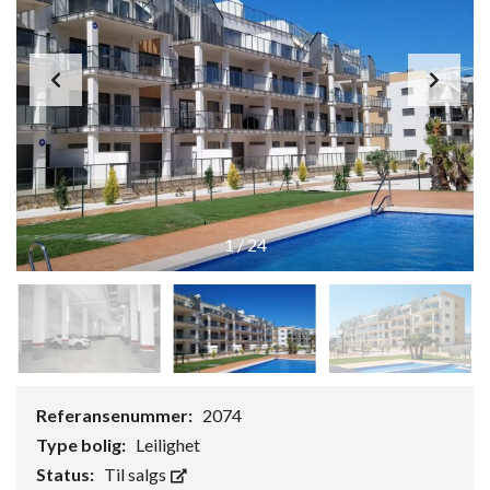
1
/
24
Referansenummer:
2074
Type bolig:
Leilighet
Status:
Til salgs