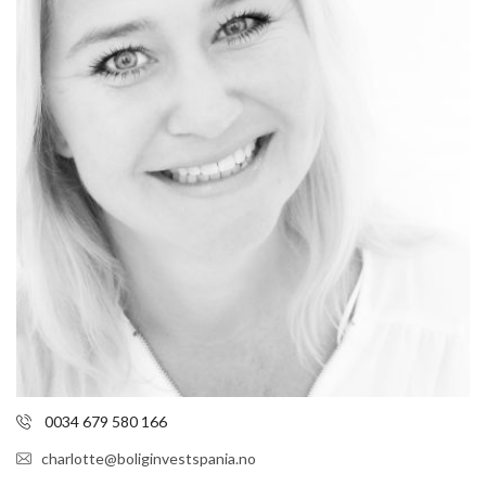
0034 679 580 166
charlotte@boliginvestspania.no