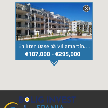
En liten Oase på Villamartín. Luksuriøse nøkkelklare leiligheter med store sydvendte terrasser.
€187,000 - €295,000