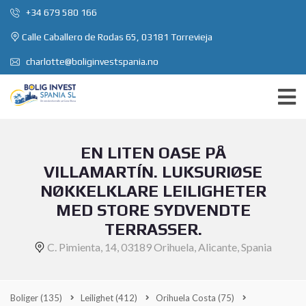
+34 679 580 166
Calle Caballero de Rodas 65, 03181 Torrevieja
charlotte@boliginvestspania.no
EN LITEN OASE PÅ
VILLAMARTÍN. LUKSURIØSE
NØKKELKLARE LEILIGHETER
MED STORE SYDVENDTE
TERRASSER.
C. Pimienta, 14, 03189 Orihuela, Alicante, Spania
Boliger
(135)
Leilighet
(412)
Orihuela Costa
(75)