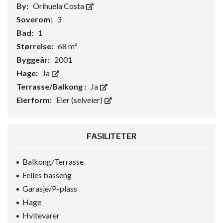
By:
Orihuela Costa
Soverom:
3
Bad:
1
Størrelse:
68 m²
Byggeår:
2001
Hage:
Ja
Terrasse/Balkong :
Ja
Eierform:
Eier (selveier)
FASILITETER
Balkong/Terrasse
Felles basseng
Garasje/P-plass
Hage
Hvitevarer