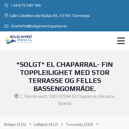
+34 679 580 166
Calle Caballero de Rodas 65, 03181 Torrevieja
charlotte@boliginvestspania.no
*SOLGT* EL CHAPARRAL- FIN
TOPPLEILIGHET MED STOR
TERRASSE OG FELLES
BASSENGOMRÅDE.
C. Rembrandt, 100, 03184 El Chaparral, Alicante,
Spania
Boliger
(135)
Leilighet
(412)
Torrevieja
(320)