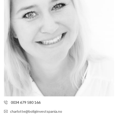
0034 679 580 166
charlotte@boliginvestspania.no