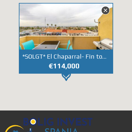
*SOLGT* El Chaparral- Fin toppleilighet med stor terrasse og felles bassengområde.
€114,000