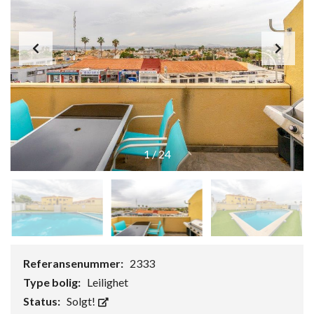
1
/
24
Referansenummer:
2333
Type bolig:
Leilighet
Status:
Solgt!