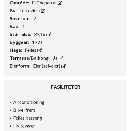
Område:
El Chaparral
By:
Torrevieja
Soverom:
2
Bad:
1
Størrelse:
39,16 m²
Byggeår:
1994
Hage:
Felles
Terrasse/Balkong :
Ja
Eierform:
Eier (selveier)
FASILITETER
Airconditioning
Bilvei frem
Felles basseng
Hvitevarer