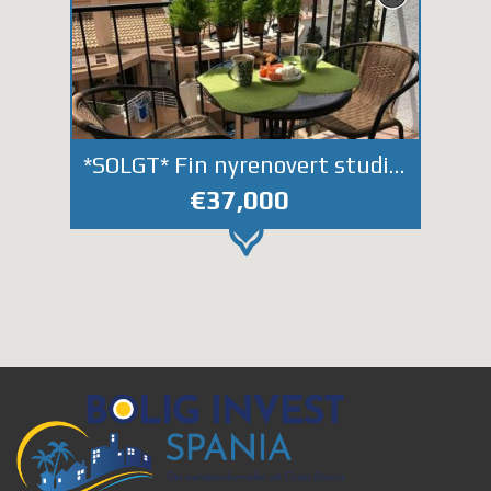
*SOLGT* Fin nyrenovert studioleilighet ved Los Locos stranden
€37,000