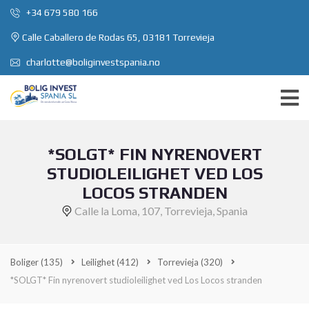
+34 679 580 166
Calle Caballero de Rodas 65, 03181 Torrevieja
charlotte@boliginvestspania.no
*SOLGT* FIN NYRENOVERT
STUDIOLEILIGHET VED LOS
LOCOS STRANDEN
Calle la Loma, 107, Torrevieja, Spania
Boliger
(135)
Leilighet
(412)
Torrevieja
(320)
*SOLGT* Fin nyrenovert studioleilighet ved Los Locos stranden