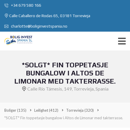
+34 679 580 166
Calle Caballero de Rodas 65, 03181 Torrevieja
charlotte@boliginvestspania.no
*SOLGT* FIN TOPPETASJE
BUNGALOW I ALTOS DE
LIMONAR MED TAKTERRASSE.
Calle Río Támesis, 149, Torrevieja, Spania
Boliger
(135)
Leilighet
(412)
Torrevieja
(320)
*SOLGT* Fin toppetasje bungalow i Altos de Limonar med takterrasse.