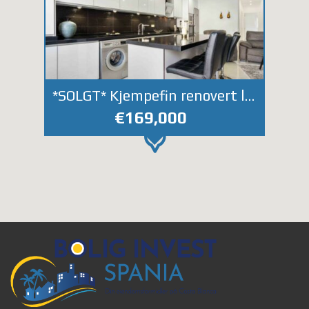
*SOLGT* Kjempefin renovert leilighet 30 meter fra La Mata stranden
€169,000