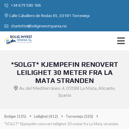
+34 679 580 166
Calle Caballero de Rodas 65, 03181 Torrevieja
charlotte@boliginvestspania.no
*SOLGT* KJEMPEFIN RENOVERT
LEILIGHET 30 METER FRA LA
MATA STRANDEN
Av. del Mediterráneo, 4, 03188 La Mata, Alicante,
Spania
Boliger
(135)
Leilighet
(412)
Torrevieja
(320)
*SOLGT* Kjempefin renovert leilighet 30 meter fra La Mata stranden