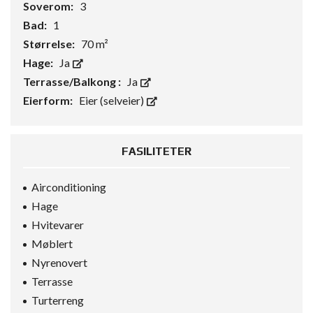
Soverom:
3
Bad:
1
Størrelse:
70 m²
Hage:
Ja
Terrasse/Balkong :
Ja
Eierform:
Eier (selveier)
FASILITETER
Airconditioning
Hage
Hvitevarer
Møblert
Nyrenovert
Terrasse
Turterreng