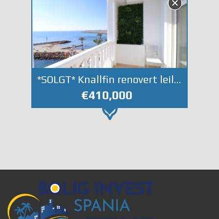
*SOLGT* Knallfin renovert leilighet på strandpromenaden i Torrevieja.
€410,000