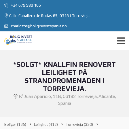
+34 679 580 166
Calle Caballero de Rodas 65, 03181 Torrevieja
charlotte@boliginvestspania.no
*SOLGT* KNALLFIN RENOVERT
LEILIGHET PÅ
STRANDPROMENADEN I
TORREVIEJA.
P.º Juan Aparicio, 11B, 03182 Torrevieja, Alicante,
Spania
Boliger
(135)
Leilighet
(412)
Torrevieja
(320)