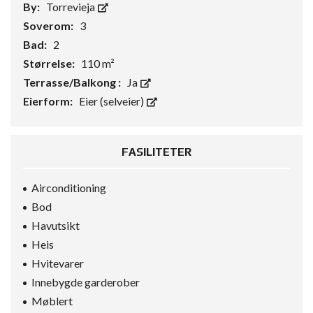
By:
Torrevieja
Soverom:
3
Bad:
2
Størrelse:
110 m²
Terrasse/Balkong :
Ja
Eierform:
Eier (selveier)
FASILITETER
Airconditioning
Bod
Havutsikt
Heis
Hvitevarer
Innebygde garderober
Møblert