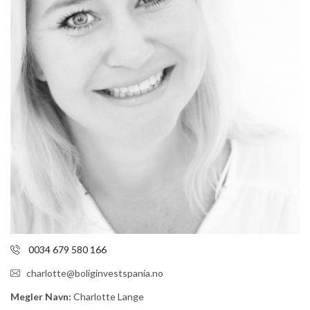
0034 679 580 166
charlotte@boliginvestspania.no
Megler Navn:
Charlotte Lange