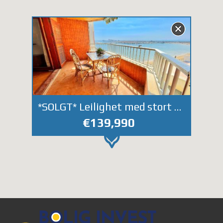
*SOLGT* Leilighet med stort potensiale første linje på Acequion stranden.
€139,990