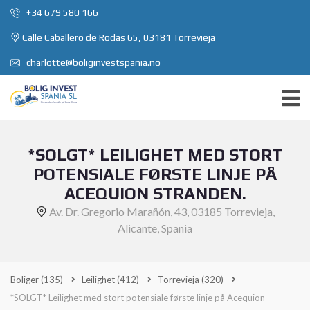
+34 679 580 166
Calle Caballero de Rodas 65, 03181 Torrevieja
charlotte@boliginvestspania.no
*SOLGT* LEILIGHET MED STORT
POTENSIALE FØRSTE LINJE PÅ
ACEQUION STRANDEN.
Av. Dr. Gregorio Marañón, 43, 03185 Torrevieja,
Alicante, Spania
Boliger
(135)
Leilighet
(412)
Torrevieja
(320)
*SOLGT* Leilighet med stort potensiale første linje på Acequion