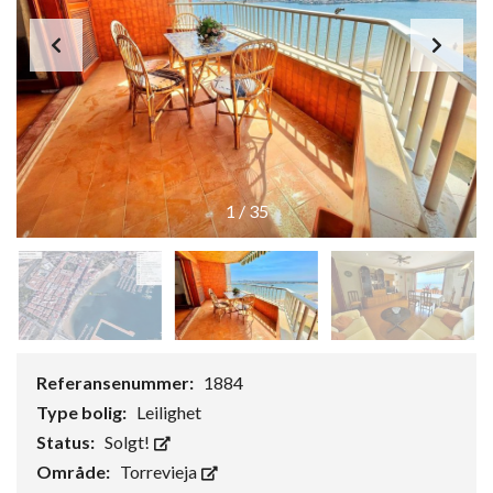
1
/
35
Referansenummer:
1884
Type bolig:
Leilighet
Status:
Solgt!
Område:
Torrevieja