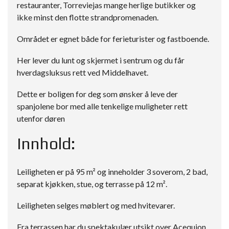
restauranter, Torreviejas mange herlige butikker og
ikke minst den flotte strandpromenaden.
Området er egnet både for ferieturister og fastboende.
Her lever du lunt og skjermet i sentrum og du får
hverdagsluksus rett ved Middelhavet.
Dette er boligen for deg som ønsker å leve der
spanjolene bor med alle tenkelige muligheter rett
utenfor døren
Innhold:
Leiligheten er på 95 m² og inneholder 3 soverom, 2 bad,
separat kjøkken, stue, og terrasse på 12 m².
Leiligheten selges møblert og med hvitevarer.
Fra terrassen har du spektakulær utsikt over Acequion