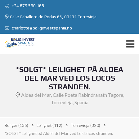
+34 679 580 166
Calle Caballero de Rodas 65, 03181 Torrevieja
charlotte@boliginvestspania.no
*SOLGT* LEILIGHET PÅ ALDEA
DEL MAR VED LOS LOCOS
STRANDEN.
Aldea del Mar, Calle Poeta Rabindranath Tagore,
Torrevieja, Spania
Boliger
(135)
Leilighet
(412)
Torrevieja
(320)
*SOLGT* Leilighet på Aldea del Mar ved Los Locos stranden.