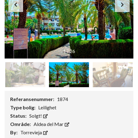
1
/
26
Referansenummer:
1874
Type bolig:
Leilighet
Status:
Solgt!
Område:
Aldea del Mar
By:
Torrevieja