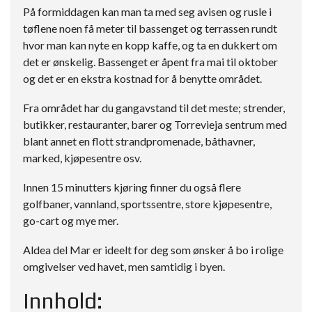
På formiddagen kan man ta med seg avisen og rusle i
tøflene noen få meter til bassenget og terrassen rundt
hvor man kan nyte en kopp kaffe, og ta en dukkert om
det er ønskelig. Bassenget er åpent fra mai til oktober
og det er en ekstra kostnad for å benytte området.
Fra området har du gangavstand til det meste; strender,
butikker, restauranter, barer og Torrevieja sentrum med
blant annet en flott strandpromenade, båthavner,
marked, kjøpesentre osv.
Innen 15 minutters kjøring finner du også flere
golfbaner, vannland, sportssentre, store kjøpesentre,
go-cart og mye mer.
Aldea del Mar er ideelt for deg som ønsker å bo i rolige
omgivelser ved havet, men samtidig i byen.
Innhold: