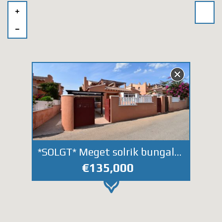
*SOLGT* Meget solrik bungalow i Aguas Nuevas. Flott felles bassengområde. Nære havet.
€135,000