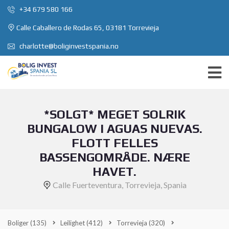
+34 679 580 166
Calle Caballero de Rodas 65, 03181 Torrevieja
charlotte@boliginvestspania.no
*SOLGT* MEGET SOLRIK
BUNGALOW I AGUAS NUEVAS.
FLOTT FELLES
BASSENGOMRÅDE. NÆRE
HAVET.
Calle Fuerteventura, Torrevieja, Spania
Boliger
(135)
Leilighet
(412)
Torrevieja
(320)