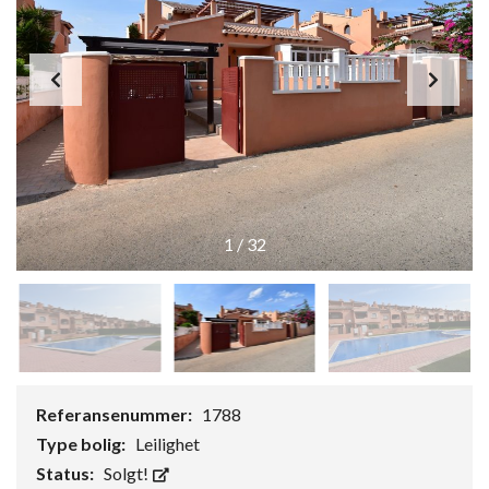
1
/
32
Referansenummer:
1788
Type bolig:
Leilighet
Status:
Solgt!