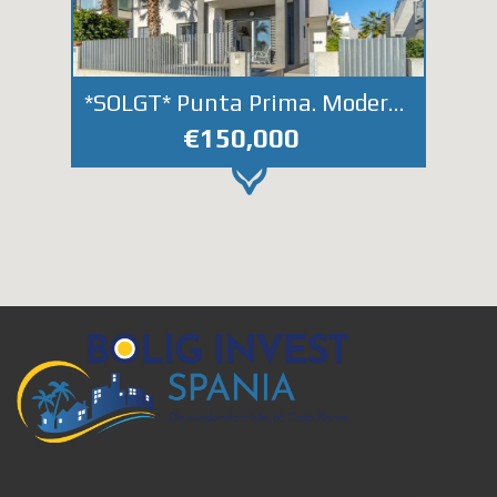
*SOLGT* Punta Prima. Moderne leilighet med felles svømmebasseng og parkering
€150,000