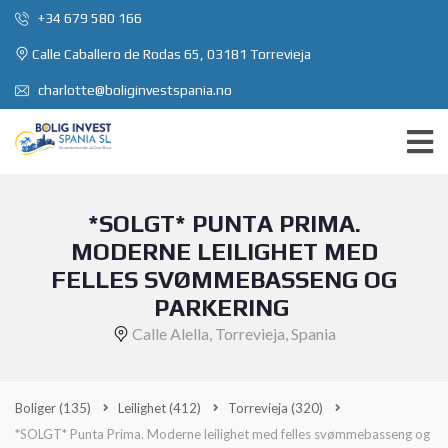
+34 679 580 166
Calle Caballero de Rodas 65, 03181 Torrevieja
charlotte@boliginvestspania.no
*SOLGT* PUNTA PRIMA.
MODERNE LEILIGHET MED
FELLES SVØMMEBASSENG OG
PARKERING
Calle Alella, Torrevieja, Spania
Boliger
(135)
Leilighet
(412)
Torrevieja
(320)
*SOLGT* Punta Prima. Moderne leilighet med felles svømmebasseng og