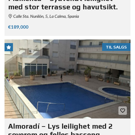
med stor terrasse og havutsikt.
Calle Sta. Nunilón, 5, La Calma, Spania
€189,000
TIL SALGS
Almoradí – Lys leilighet med 2
soverom og felles basseng