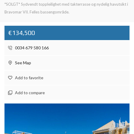
*SOLGT* Sydvendt toppleilighet med takterrasse og nydelig havutsikt i
Bravomar VII. Felles bassengområde.
€134,500
0034 679 580 166
See Map
Add to favorite
Add to compare