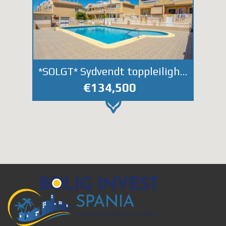
*SOLGT* Sydvendt toppleilighet med takterrasse og nydelig havutsikt i Bravomar VII. Felles bassengområde.
€134,500