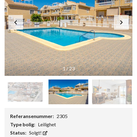
1
/
23
Referansenummer:
2305
Type bolig:
Leilighet
Status:
Solgt!