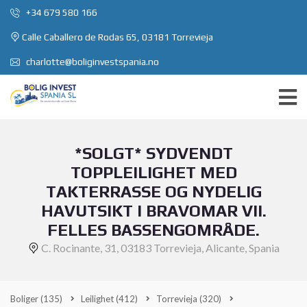
+34 679 580 166
Calle Caballero de Rodas 65, 03181 Torrevieja
charlotte@boliginvestspania.no
*SOLGT* SYDVENDT
TOPPLEILIGHET MED
TAKTERRASSE OG NYDELIG
HAVUTSIKT I BRAVOMAR VII.
FELLES BASSENGOMRÅDE.
C. Rocinante, 31, 03183 Torrevieja, Alicante, Spania
Boliger
(135)
Leilighet
(412)
Torrevieja
(320)