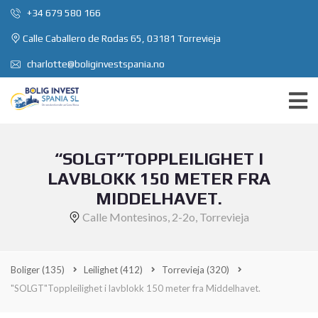
+34 679 580 166
Calle Caballero de Rodas 65, 03181 Torrevieja
charlotte@boliginvestspania.no
“SOLGT”TOPPLEILIGHET I
LAVBLOKK 150 METER FRA
MIDDELHAVET.
Calle Montesinos, 2-2o, Torrevieja
Boliger
(135)
Leilighet
(412)
Torrevieja
(320)
"SOLGT"Toppleilighet i lavblokk 150 meter fra Middelhavet.