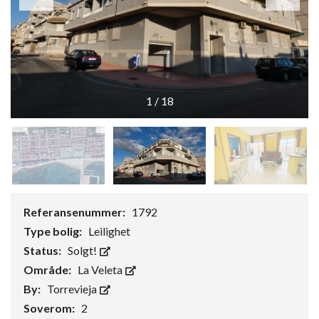
1
/
18
Referansenummer:
1792
Type bolig:
Leilighet
Status:
Solgt!
Område:
La Veleta
By:
Torrevieja
Soverom:
2