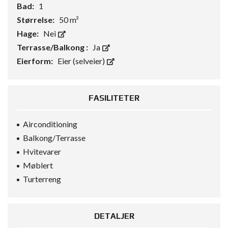
Bad:
1
Størrelse:
50 m²
Hage:
Nei
Terrasse/Balkong :
Ja
Eierform:
Eier (selveier)
FASILITETER
Airconditioning
Balkong/Terrasse
Hvitevarer
Møblert
Turterreng
DETALJER