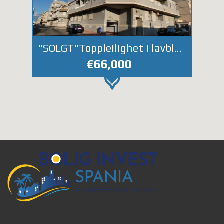
"SOLGT"Toppleilighet i lavblokk 150 meter fra Middelhavet.
€66,000