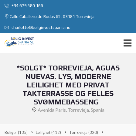
+34 679 580 166
Calle Caballero de Rodas 65, 03181 Torrevieja
charlotte@boliginvestspania.no
*SOLGT* TORREVIEJA, AGUAS
NUEVAS. LYS, MODERNE
LEILIGHET MED PRIVAT
TAKTERRASSE OG FELLES
SVØMMEBASSENG
Avenida Paris, Torrevieja, Spania
Boliger
(135)
Leilighet
(412)
Torrevieja
(320)