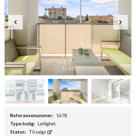
1
/
23
Referansenummer:
1678
Type bolig:
Leilighet
Status:
Til salgs