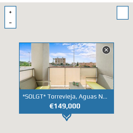
*SOLGT* Torrevieja, Aguas Nuevas. Lys, moderne leilighet med privat takterrasse og felles svømmebasseng
€149,000