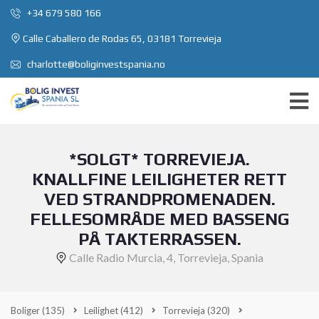
+34 679 580 166
Calle Caballero de Rodas 65, 03181 Torrevieja
charlotte@boliginvestspania.no
*SOLGT* TORREVIEJA.
KNALLFINE LEILIGHETER RETT
VED STRANDPROMENADEN.
FELLESOMRÅDE MED BASSENG
PÅ TAKTERRASSEN.
Calle Radio Murcia, 4, Torrevieja, Spania
Boliger
(135)
Leilighet
(412)
Torrevieja
(320)