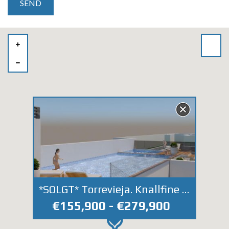
*SOLGT* Torrevieja. Knallfine leiligheter rett ved strandpromenaden. Fellesområde med basseng på takterrassen.
€155,900 - €279,900