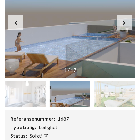
1
/
17
Referansenummer:
1687
Type bolig:
Leilighet
Status:
Solgt!