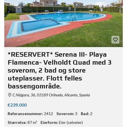
*RESERVERT* Serena III- Playa
Flamenca- Velholdt Quad med 3
soverom, 2 bad og store
uteplasser. Flott felles
bassengområde.
C.Niágara, 36, 03189 Orihuela, Alicante, Spania
€239,000
Referansenummer:
2412
Soverom:
3
Bad:
2
Størrelse:
87 m²
Eierform:
Eier (selveier)