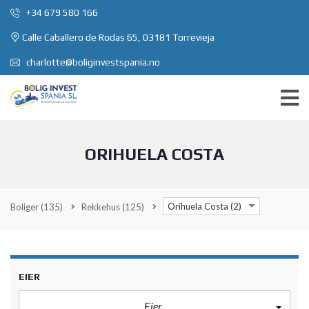
+34 679 580 166
Calle Caballero de Rodas 65, 03181 Torrevieja
charlotte@boliginvestspania.no
ORIHUELA COSTA
Orihuela Costa (2)
Boliger
(135)
Rekkehus
(125)
EIER
Eier