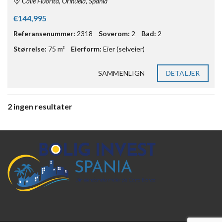
Calle Fluorita, Orihuela, Spania
€144,995
Referansenummer:
2318
Soverom:
2
Bad:
2
Størrelse:
75 m²
Eierform:
Eier (selveier)
SAMMENLIGN
DETALJER
2 ingen resultater