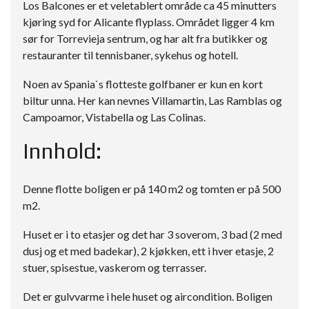
Los Balcones er et veletablert område ca 45 minutters
kjøring syd for Alicante flyplass. Området ligger 4 km
sør for Torrevieja sentrum, og har alt fra butikker og
restauranter til tennisbaner, sykehus og hotell.
Noen av Spania`s flotteste golfbaner er kun en kort
biltur unna. Her kan nevnes Villamartin, Las Ramblas og
Campoamor, Vistabella og Las Colinas.
Innhold:
Denne flotte boligen er på 140 m2 og tomten er på 500
m2.
Huset er i to etasjer og det har 3 soverom, 3 bad (2 med
dusj og et med badekar), 2 kjøkken, ett i hver etasje, 2
stuer, spisestue, vaskerom og terrasser.
Det er gulvvarme i hele huset og aircondition. Boligen