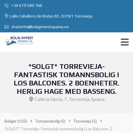
+34 679 580 166
Calle Caballero de Rodas 65, 03181 Torrevieja
charlotte@boliginvestspania.no
*SOLGT* TORREVIEJA-
FANTASTISK TOMANNSBOLIG I
LOS BALCONES. 2 BOENHETER.
HERLIG HAGE MED BASSENG.
Calle la Siesta, 7, Torrevieja, Spania
Boliger
(135)
Tomannsbolig
(5)
Torrevieja
(5)
*SOLGT* Torrevieja- Fantastisk tomannsbolig i Los Balcones. 2