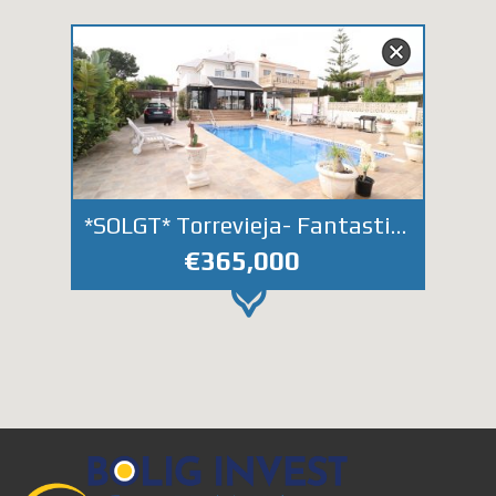
*SOLGT* Torrevieja- Fantastisk tomannsbolig i Los Balcones. 2 boenheter. Herlig hage med basseng.
€365,000