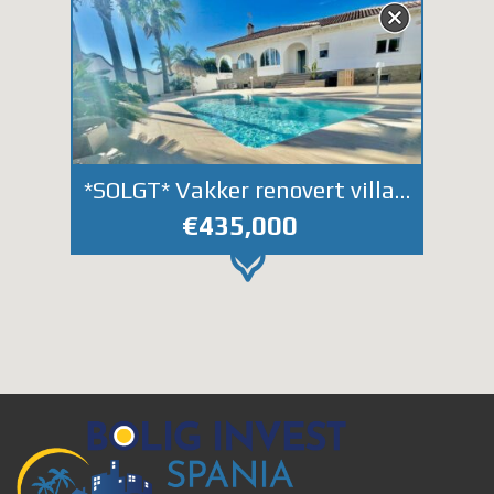
*SOLGT* Vakker renovert villa i Ciudad Quesada.
€435,000