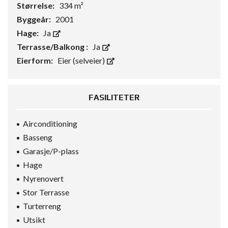
Størrelse:
334 m²
Byggeår:
2001
Hage:
Ja
Terrasse/Balkong :
Ja
Eierform:
Eier (selveier)
FASILITETER
Airconditioning
Basseng
Garasje/P-plass
Hage
Nyrenovert
Stor Terrasse
Turterreng
Utsikt