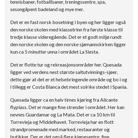
tennisbaner, fotballbaner, treningssentre, spa,
sesongåpent badeland og mye mer.
Det er en fast norsk bosetning i byen og her ligger også
den norske skolen med klassetrinn fra første klasse til
tredje klasse videregående. Det er et godt miljø rundt
den norske skolen og den norske sjømannskirken ligger
kun ca 5 minutter unna i området La Siesta.
Det er flotte tur og rekreasjonsområder her. Quesada
ligger ved verdens nest største saltutvinnings-sjøer,
dette gjør at det er et helsebringende område og bo i og
i tillegg er Costa Blanca det mest solrike stedet i Spania.
Quesada ligger ca en halv times kjøring fra Alicante
flyplass. Det er mange fine strender i området. Her kan
nevnes Guardamar og La Mata. Det er ca 10 km til
Torrevieja og Middelhavet. Torrevieja har en flott
strandpromenade med marked, restauranter og
butikker. Der er det også flere kjøpesentre, fine