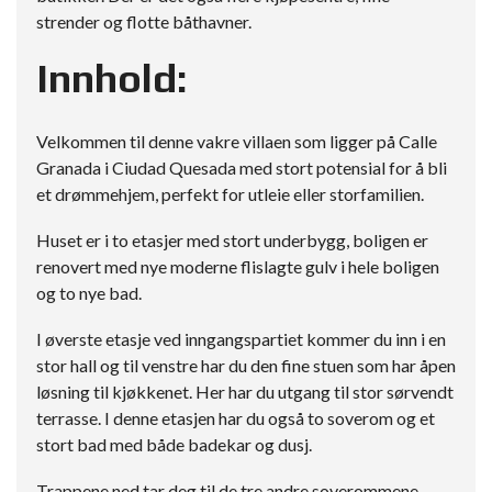
strender og flotte båthavner.
Innhold:
Velkommen til denne vakre villaen som ligger på Calle
Granada i Ciudad Quesada med stort potensial for å bli
et drømmehjem, perfekt for utleie eller storfamilien.
Huset er i to etasjer med stort underbygg, boligen er
renovert med nye moderne flislagte gulv i hele boligen
og to nye bad.
I øverste etasje ved inngangspartiet kommer du inn i en
stor hall og til venstre har du den fine stuen som har åpen
løsning til kjøkkenet. Her har du utgang til stor sørvendt
terrasse. I denne etasjen har du også to soverom og et
stort bad med både badekar og dusj.
Trappene ned tar deg til de tre andre soverommene,