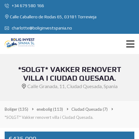
+34 679 580 166
Calle Caballero de Rodas 65, 03181 Torrevieja
charlotte@boliginvestspania.no
*SOLGT* VAKKER RENOVERT
VILLA I CIUDAD QUESADA.
Calle Granada, 11, Ciudad Quesada, Spania
Boliger
(135)
enebolig
(113)
Ciudad Quesada
(7)
*SOLGT* Vakker renovert villa i Ciudad Quesada.
€435,000