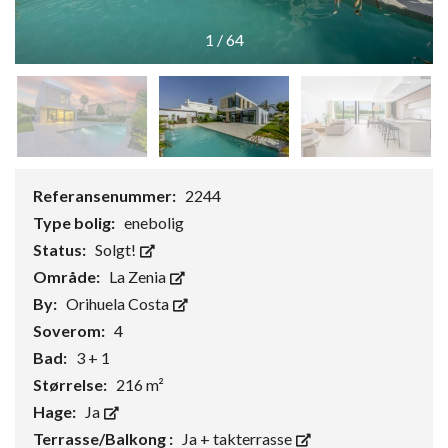
1
/
64
Referansenummer:
2244
Type bolig:
enebolig
Status:
Solgt!
Område:
La Zenia
By:
Orihuela Costa
Soverom:
4
Bad:
3 + 1
Størrelse:
216 m²
Hage:
Ja
Terrasse/Balkong :
Ja + takterrasse