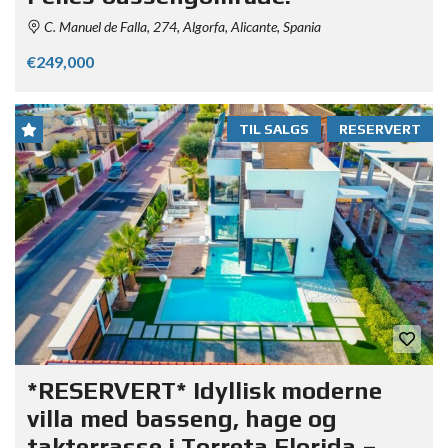
C. Manuel de Falla, 274, Algorfa, Alicante, Spania
€249,000
TIL SALGS
RESERVERT
*RESERVERT* Idyllisk moderne
villa med basseng, hage og
takterrasse i Torreta Florida –