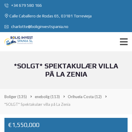
+34 679 580 166
Calle Caballero de Rodas 65, 03181 Torrevieja
charlotte@boliginvestspania.no
*SOLGT* SPEKTAKULÆR VILLA
PÅ LA ZENIA
Boliger
(135)
enebolig
(113)
Orihuela Costa
(12)
*SOLGT* Spektakulær villa på La Zenia
€1,550,000