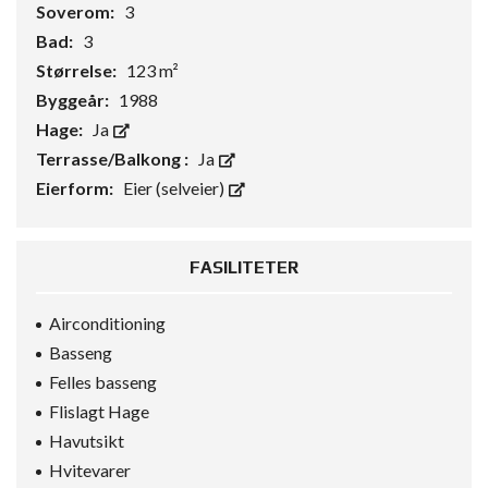
Soverom:
3
Bad:
3
Størrelse:
123 m²
Byggeår:
1988
Hage:
Ja
Terrasse/Balkong :
Ja
Eierform:
Eier (selveier)
FASILITETER
Airconditioning
Basseng
Felles basseng
Flislagt Hage
Havutsikt
Hvitevarer