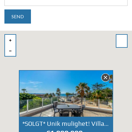
*SOLGT* Unik mulighet! Villa første linje ved stranden på Playa Flamenca