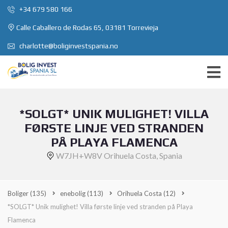
+34 679 580 166
Calle Caballero de Rodas 65, 03181 Torrevieja
charlotte@boliginvestspania.no
*SOLGT* UNIK MULIGHET! VILLA
FØRSTE LINJE VED STRANDEN
PÅ PLAYA FLAMENCA
W7JH+W8V Orihuela Costa, Spania
Boliger
(135)
enebolig
(113)
Orihuela Costa
(12)
*SOLGT* Unik mulighet! Villa første linje ved stranden på Playa
Flamenca