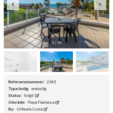
1
/
36
Referansenummer:
2343
Type bolig:
enebolig
Status:
Solgt!
Område:
Playa Flamenca
By:
Orihuela Costa