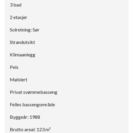
3 bad
2 etasjer
Solretning: Sør
Strandutsikt
Klimaanlegg
Peis
Møblert
Privat svømmebasseng
Felles bassengområde
Byggeår: 1988
Brutto areal: 123 m²