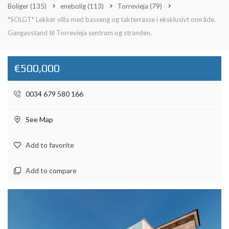
Boliger
(135)
enebolig
(113)
Torrevieja
(79)
*SOLGT* Lekker villa med basseng og takterrasse i eksklusivt område.
Gangavstand til Torrevieja sentrum og stranden.
€500,000
0034 679 580 166
See Map
Add to favorite
Add to compare