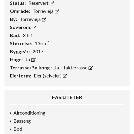
Status:
Reservert
Område:
Torrevieja
By:
Torrevieja
Soverom:
4
Bad:
3 + 1
Størrelse:
135 m²
Byggeår:
2017
Hage:
Ja
Terrasse/Balkong :
Ja + takterrasse
Eierform:
Eier (selveier)
FASILITETER
Airconditioning
Basseng
Bod