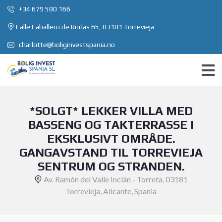
+34 679 580 166
Calle Caballero de Rodas 65, 03181 Torrevieja
charlotte@boliginvestspania.no
*SOLGT* LEKKER VILLA MED
BASSENG OG TAKTERRASSE I
EKSKLUSIVT OMRÅDE.
GANGAVSTAND TIL TORREVIEJA
SENTRUM OG STRANDEN.
Av. Ramón del Valle Inclán - Torreta, 03181
Torrevieja, Alicante, Spania