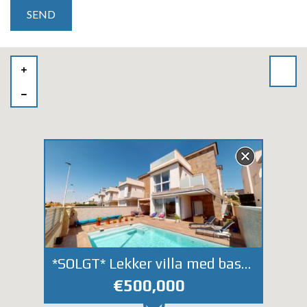
*SOLGT* Lekker villa med basseng og takterrasse i eksklusivt område. Gangavstand til Torrevieja sentrum og stranden.
€500,000