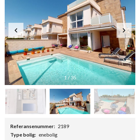
1
/
35
Referansenummer:
2189
Type bolig:
enebolig