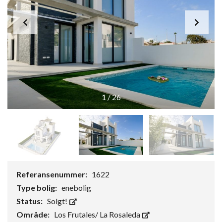
1
/
26
Referansenummer:
1622
Type bolig:
enebolig
Status:
Solgt!
Område:
Los Frutales/ La Rosaleda