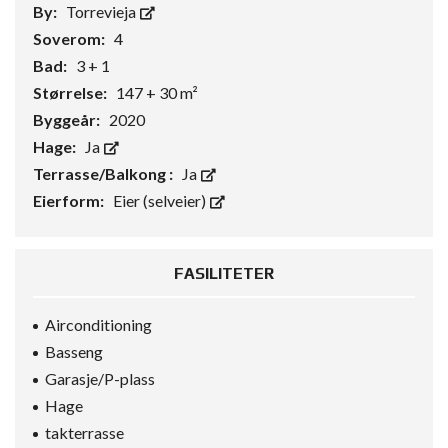
By:
Torrevieja
Soverom:
4
Bad:
3 + 1
Størrelse:
147 + 30 m²
Byggeår:
2020
Hage:
Ja
Terrasse/Balkong :
Ja
Eierform:
Eier (selveier)
FASILITETER
Airconditioning
Basseng
Garasje/P-plass
Hage
takterrasse