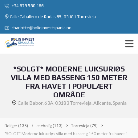
+34 679 580 166
Calle Caballero de Rodas 65, 03181 Torrevieja
charlotte@boliginvestspania.no
*SOLGT* MODERNE LUKSURIØS
VILLA MED BASSENG 150 METER
FRA HAVET I POPULÆRT
OMRÅDE
Calle Babor, 63A, 03183 Torrevieja, Alicante, Spania
Boliger
(135)
enebolig
(113)
Torrevieja
(79)
*SOLGT* Moderne luksuriøs villa med basseng 150 meter fra havet i