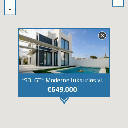
*SOLGT* Moderne luksuriøs villa med basseng 150 meter fra havet i populært område
€649,000