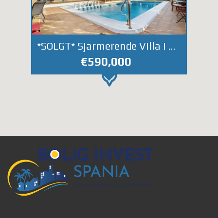
*SOLGT* Sjarmerende Villa i Middelhavstil i Los Balcones.
€590,000