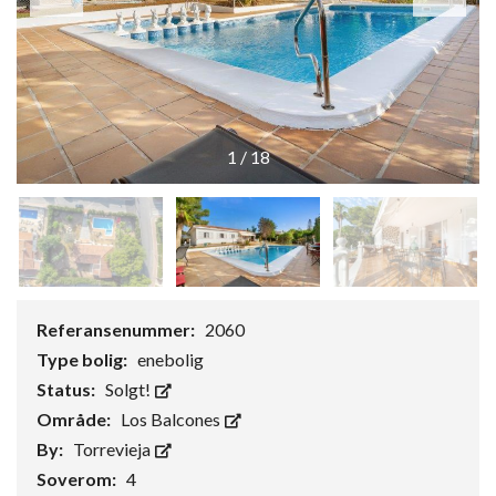
1
/
18
Referansenummer:
2060
Type bolig:
enebolig
Status:
Solgt!
Område:
Los Balcones
By:
Torrevieja
Soverom:
4