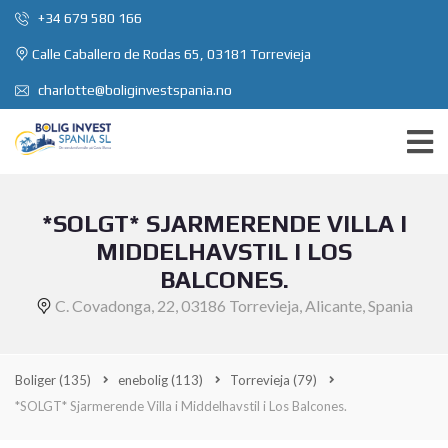
+34 679 580 166
Calle Caballero de Rodas 65, 03181 Torrevieja
charlotte@boliginvestspania.no
*SOLGT* SJARMERENDE VILLA I
MIDDELHAVSTIL I LOS
BALCONES.
C. Covadonga, 22, 03186 Torrevieja, Alicante, Spania
Boliger
(135)
enebolig
(113)
Torrevieja
(79)
*SOLGT* Sjarmerende Villa i Middelhavstil i Los Balcones.