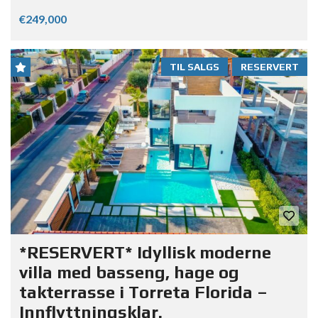
€249,000
TIL SALGS
RESERVERT
*RESERVERT* Idyllisk moderne
villa med basseng, hage og
takterrasse i Torreta Florida –
Innflyttningsklar.