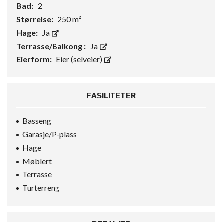
Bad:
2
Størrelse:
250 m²
Hage:
Ja
Terrasse/Balkong :
Ja
Eierform:
Eier (selveier)
FASILITETER
Basseng
Garasje/P-plass
Hage
Møblert
Terrasse
Turterreng