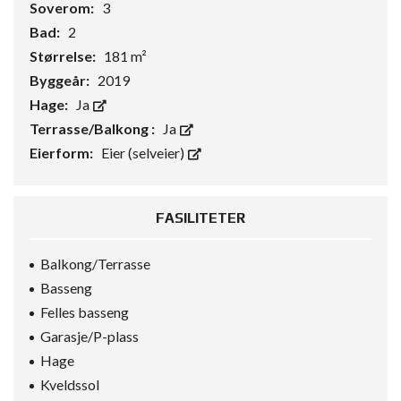
Soverom:
3
Bad:
2
Størrelse:
181 m²
Byggeår:
2019
Hage:
Ja
Terrasse/Balkong :
Ja
Eierform:
Eier (selveier)
FASILITETER
Balkong/Terrasse
Basseng
Felles basseng
Garasje/P-plass
Hage
Kveldssol