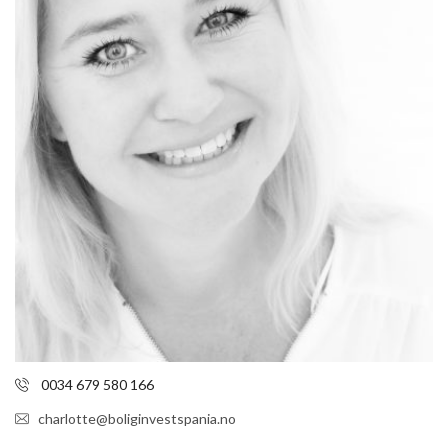
0034 679 580 166
charlotte@boliginvestspania.no