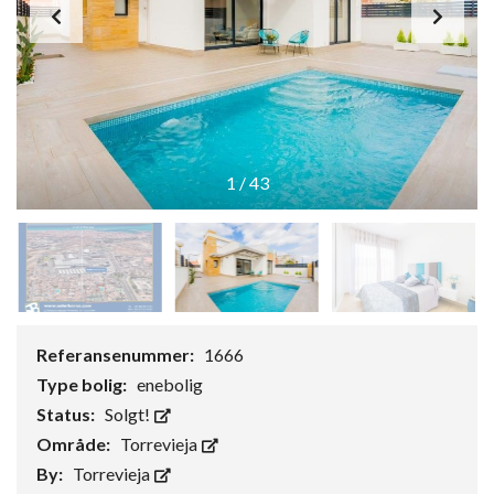
1
/
43
Referansenummer:
1666
Type bolig:
enebolig
Status:
Solgt!
Område:
Torrevieja
By:
Torrevieja