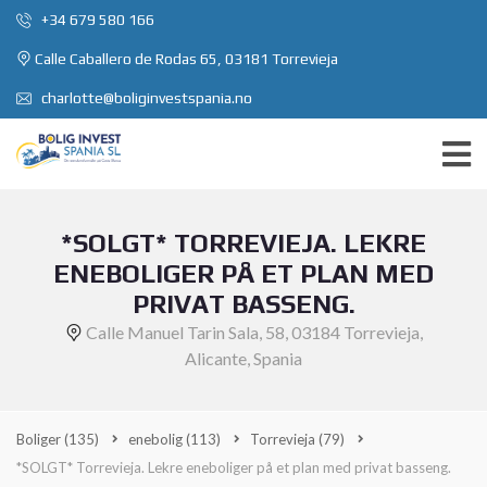
+34 679 580 166
Calle Caballero de Rodas 65, 03181 Torrevieja
charlotte@boliginvestspania.no
*SOLGT* TORREVIEJA. LEKRE
ENEBOLIGER PÅ ET PLAN MED
PRIVAT BASSENG.
Calle Manuel Tarin Sala, 58, 03184 Torrevieja,
Alicante, Spania
Boliger
(135)
enebolig
(113)
Torrevieja
(79)
*SOLGT* Torrevieja. Lekre eneboliger på et plan med privat basseng.