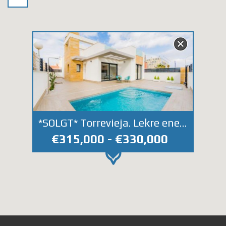
*SOLGT* Torrevieja. Lekre eneboliger på et plan med privat basseng.
€315,000 - €330,000