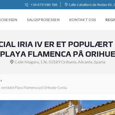
+34 679 580 166
Calle Caballero de Rodas 65, 
ROSESSEN
SALGSPROSESSEN
KONTAKT OSS
REGI
IAL IRIA IV ER ET POPULÆR
PLAYA FLAMENCA PÅ ORIHUE
Calle Niagara, 136, 03189 Orihuela, Alicante, Spania
 i området Playa Flamenca på Orihuela-Costa.