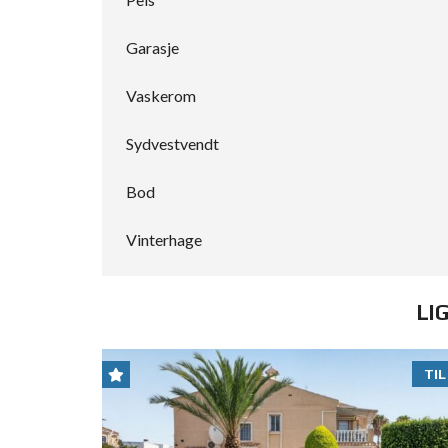
Garasje
Vaskerom
Sydvestvendt
Bod
Vinterhage
LI
TIL