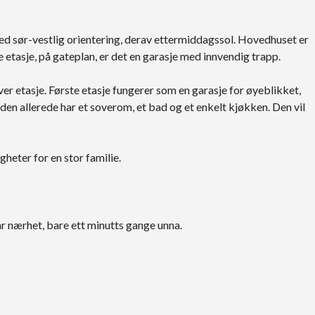
 med sør-vestlig orientering, derav ettermiddagssol. Hovedhuset er
e etasje, på gateplan, er det en garasje med innvendig trapp.
hver etasje. Første etasje fungerer som en garasje for øyeblikket,
n den allerede har et soverom, et bad og et enkelt kjøkken. Den vil
heter for en stor familie.
 nærhet, bare ett minutts gange unna.