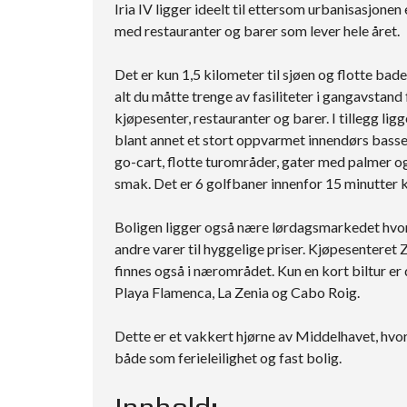
Iria IV ligger ideelt til ettersom urbanisasjonen 
med restauranter og barer som lever hele året.
Det er kun 1,5 kilometer til sjøen og flotte bad
alt du måtte trenge av fasiliteter i gangavstand
kjøpesenter, restauranter og barer. I tillegg li
blant annet et stort oppvarmet innendørs bassen
go-cart, flotte turområder, gater med palmer og
smak. Det er 6 golfbaner innenfor 15 minutter k
Boligen ligger også nære lørdagsmarkedet hvor 
andre varer til hyggelige priser. Kjøpesenteret
finnes også i nærområdet. Kun en kort biltur er 
Playa Flamenca, La Zenia og Cabo Roig.
Dette er et vakkert hjørne av Middelhavet, hvor 
både som ferieleilighet og fast bolig.