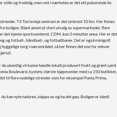
er stille og fredelig, men rett i nærheten er det ett pulserende liv
estrender. Til Torrevieja sentrum er det omtrent 10 km. Her finnes
 fra boligen. Blant annet et stort utvalg av supermarkeder, flere
gger det kjente sportssenteret, CDM, kun 2 minutter unna. Her er de
g og fotball-, håndball-, og fotballbaner. Det er også minigolf,
 hyggelige torg i nærområdet, så her finnes det noe for enhver
jørsel.
du ukentlig vil kunne handle lokalt produsert frukt og grønt samt
 Zenia Boulevard, kystens største kjøpesenter med ca 150 butikker,
det til flere nydelige strender som for eksempel Punta Prima,
du kan nyte naturen, slappe av og ha det gøy. Boligen er ideell