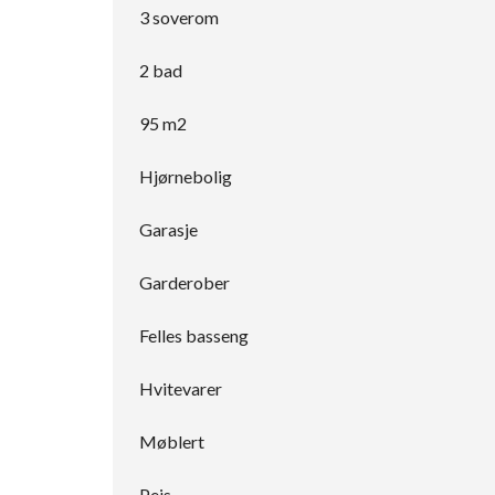
3 soverom
2 bad
95 m2
Hjørnebolig
Garasje
Garderober
Felles basseng
Hvitevarer
Møblert
Peis