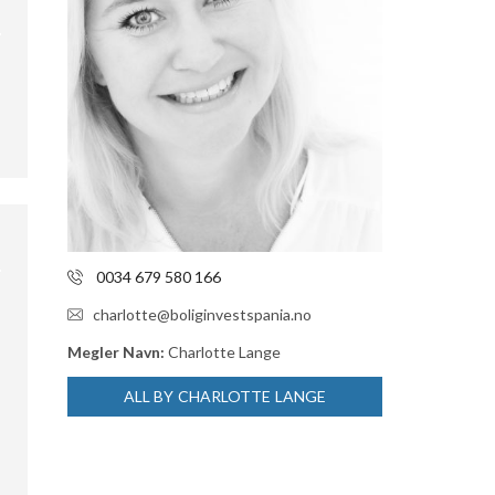
0034 679 580 166
charlotte@boliginvestspania.no
Megler Navn:
Charlotte Lange
ALL BY CHARLOTTE LANGE