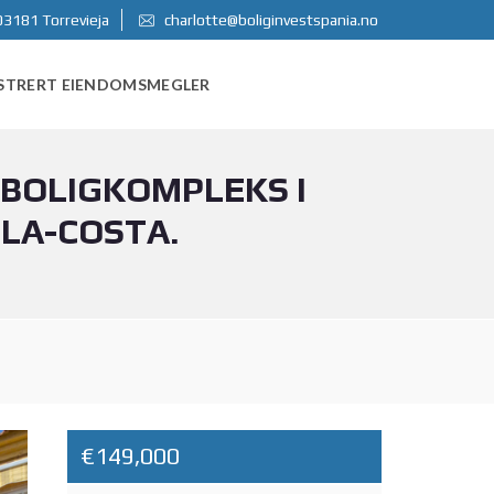
03181 Torrevieja
charlotte@boliginvestspania.no
STRERT EIENDOMSMEGLER
T BOLIGKOMPLEKS I
LA-COSTA.
€149,000