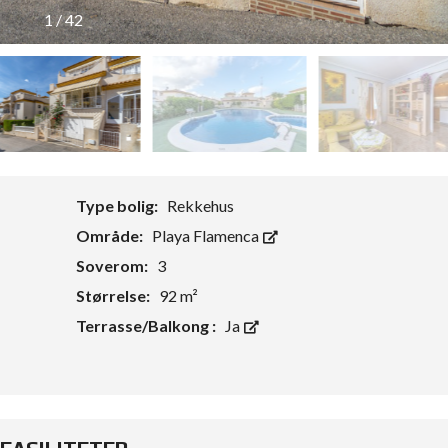
1
/
42
Type bolig:
Rekkehus
Område:
Playa Flamenca
Soverom:
3
Størrelse:
92 m²
Terrasse/Balkong :
Ja